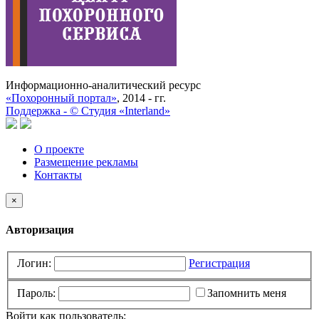
Информационно-аналитический ресурс
«Похоронный портал»
, 2014 - гг.
Поддержка -
©
Cтудия «Interland»
О проекте
Размещение рекламы
Контакты
×
Авторизация
Логин:
Регистрация
Пароль:
Запомнить меня
Войти как пользователь: