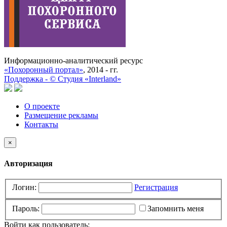
Информационно-аналитический ресурс
«Похоронный портал»
, 2014 - гг.
Поддержка -
©
Cтудия «Interland»
О проекте
Размещение рекламы
Контакты
×
Авторизация
Логин:
Регистрация
Пароль:
Запомнить меня
Войти как пользователь: