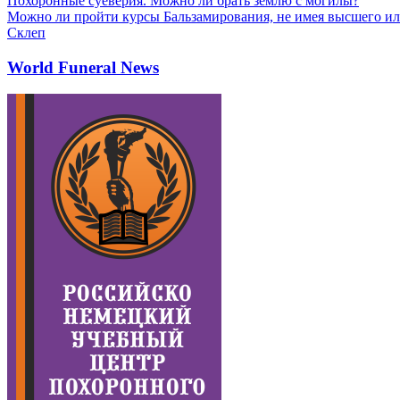
Похоронные суеверия. Можно ли брать землю с могилы?
Можно ли пройти курсы Бальзамирования, не имея высшего ил
Склеп
World Funeral News