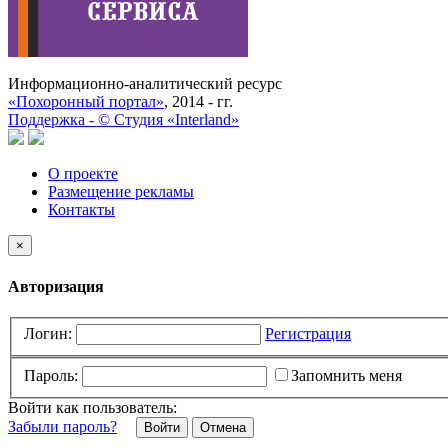
Информационно-аналитический ресурс
«Похоронный портал»
, 2014 - гг.
Поддержка -
©
Cтудия «Interland»
О проекте
Размещение рекламы
Контакты
×
Авторизация
Логин:
Регистрация
Пароль:
Запомнить меня
Войти как пользователь:
Забыли пароль?
Отмена