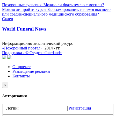
Похоронные суеверия. Можно ли брать землю с могилы?
Можно ли пройти курсы Бальзамирования, не имея высшего
или средне-специального медицинского образования?
Склеп
World Funeral News
Информационно-аналитический ресурс
«Похоронный портал»
, 2014 - гг.
Поддержка -
©
Cтудия «Interland»
О проекте
Размещение рекламы
Контакты
×
Авторизация
Логин:
Регистрация