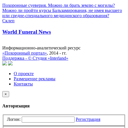
Похоронные суеверия. Можно ли брать землю с могилы?
Можно ли пройти курсы Бальзамирования, не имея высшего
или средне-специального медицинского образования?
Склеп
World Funeral News
Информационно-аналитический ресурс
«Похоронный портал»
, 2014 - гг.
Поддержка -
©
Cтудия «Interland»
О проекте
Размещение рекламы
Контакты
×
Авторизация
Логин:
Регистрация