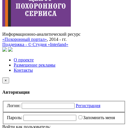
Информационно-аналитический ресурс
«Похоронный портал»
, 2014 - гг.
Поддержка -
©
Cтудия «Interland»
О проекте
Размещение рекламы
Контакты
×
Авторизация
Логин:
Регистрация
Пароль:
Запомнить меня
Войти как пользователь: