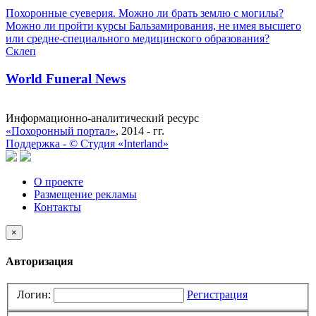
Похоронные суеверия. Можно ли брать землю с могилы?
Можно ли пройти курсы Бальзамирования, не имея высшего
или средне-специального медицинского образования?
Склеп
World Funeral News
Информационно-аналитический ресурс
«Похоронный портал»
, 2014 - гг.
Поддержка -
©
Cтудия «Interland»
О проекте
Размещение рекламы
Контакты
×
Авторизация
Логин:
Регистрация