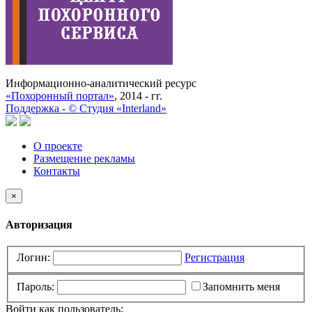
Информационно-аналитический ресурс
«Похоронный портал»
, 2014 - гг.
Поддержка -
©
Cтудия «Interland»
О проекте
Размещение рекламы
Контакты
×
Авторизация
Логин:
Регистрация
Пароль:
Запомнить меня
Войти как пользователь: