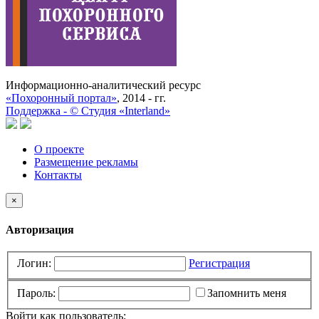
Информационно-аналитический ресурс
«Похоронный портал»
, 2014 - гг.
Поддержка -
©
Cтудия «Interland»
О проекте
Размещение рекламы
Контакты
×
Авторизация
Логин:
Регистрация
Пароль:
Запомнить меня
Войти как пользователь: