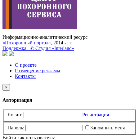
Информационно-аналитический ресурс
«Похоронный портал»
, 2014 - гг.
Поддержка -
©
Cтудия «Interland»
О проекте
Размещение рекламы
Контакты
×
Авторизация
Логин:
Регистрация
Пароль:
Запомнить меня
Войти как пользователь: