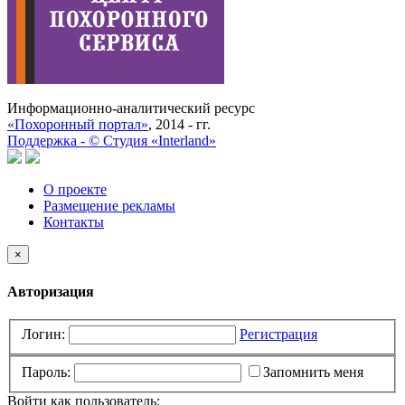
Информационно-аналитический ресурс
«Похоронный портал»
, 2014 - гг.
Поддержка -
©
Cтудия «Interland»
О проекте
Размещение рекламы
Контакты
×
Авторизация
Логин:
Регистрация
Пароль:
Запомнить меня
Войти как пользователь: