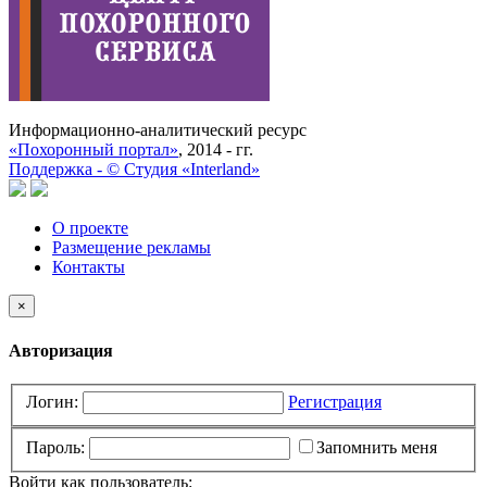
Информационно-аналитический ресурс
«Похоронный портал»
, 2014 - гг.
Поддержка -
©
Cтудия «Interland»
О проекте
Размещение рекламы
Контакты
×
Авторизация
Логин:
Регистрация
Пароль:
Запомнить меня
Войти как пользователь: