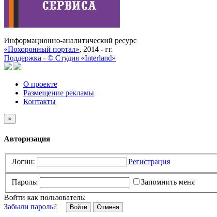
Информационно-аналитический ресурс
«Похоронный портал»
, 2014 - гг.
Поддержка -
©
Cтудия «Interland»
О проекте
Размещение рекламы
Контакты
×
Авторизация
Логин:
Регистрация
Пароль:
Запомнить меня
Войти как пользователь:
Забыли пароль?
Отмена