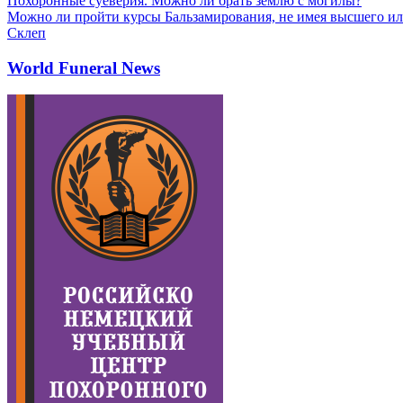
Похоронные суеверия. Можно ли брать землю с могилы?
Можно ли пройти курсы Бальзамирования, не имея высшего ил
Склеп
World Funeral News