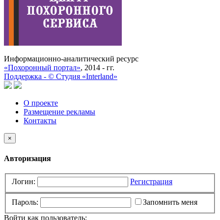
Информационно-аналитический ресурс
«Похоронный портал»
, 2014 - гг.
Поддержка -
©
Cтудия «Interland»
О проекте
Размещение рекламы
Контакты
×
Авторизация
Логин:
Регистрация
Пароль:
Запомнить меня
Войти как пользователь: