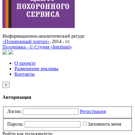
Информационно-аналитический ресурс
«Похоронный портал»
, 2014 - гг.
Поддержка -
©
Cтудия «Interland»
О проекте
Размещение рекламы
Контакты
×
Авторизация
Логин:
Регистрация
Пароль:
Запомнить меня
Войти как пользователь: