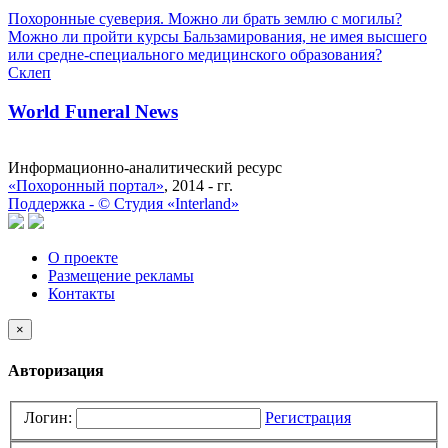
Похоронные суеверия. Можно ли брать землю с могилы?
Можно ли пройти курсы Бальзамирования, не имея высшего
или средне-специального медицинского образования?
Склеп
World Funeral News
Информационно-аналитический ресурс
«Похоронный портал»
, 2014 - гг.
Поддержка -
©
Cтудия «Interland»
О проекте
Размещение рекламы
Контакты
×
Авторизация
Логин:
Регистрация