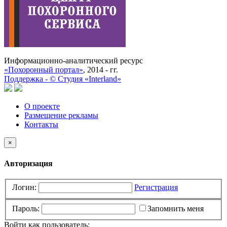
Информационно-аналитический ресурс
«Похоронный портал»
, 2014 - гг.
Поддержка -
©
Cтудия «Interland»
О проекте
Размещение рекламы
Контакты
×
Авторизация
Логин:
Регистрация
Пароль:
Запомнить меня
Войти как пользователь: