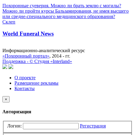
Похоронные суеверия. Можно ли брать землю с могилы?
Можно ли пройти курсы Бальзамирования, не имея высшего
или средне-специального медицинского образования?
Склеп
World Funeral News
Информационно-аналитический ресурс
«Похоронный портал»
, 2014 - гг.
Поддержка -
©
Cтудия «Interland»
О проекте
Размещение рекламы
Контакты
×
Авторизация
Логин:
Регистрация