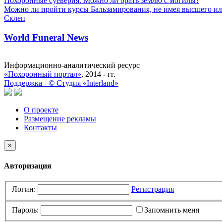
Похоронные суеверия. Можно ли брать землю с могилы?
Можно ли пройти курсы Бальзамирования, не имея высшего ил
Склеп
World Funeral News
Информационно-аналитический ресурс
«Похоронный портал»
, 2014 - гг.
Поддержка -
©
Cтудия «Interland»
О проекте
Размещение рекламы
Контакты
×
Авторизация
Логин:
Регистрация
Пароль:
Запомнить меня