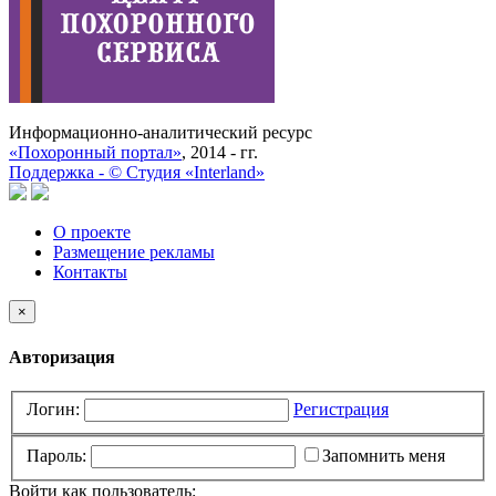
Информационно-аналитический ресурс
«Похоронный портал»
, 2014 - гг.
Поддержка -
©
Cтудия «Interland»
О проекте
Размещение рекламы
Контакты
×
Авторизация
Логин:
Регистрация
Пароль:
Запомнить меня
Войти как пользователь: