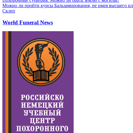
Похоронные суеверия. Можно ли брать землю с могилы?
Можно ли пройти курсы Бальзамирования, не имея высшего ил
Склеп
World Funeral News