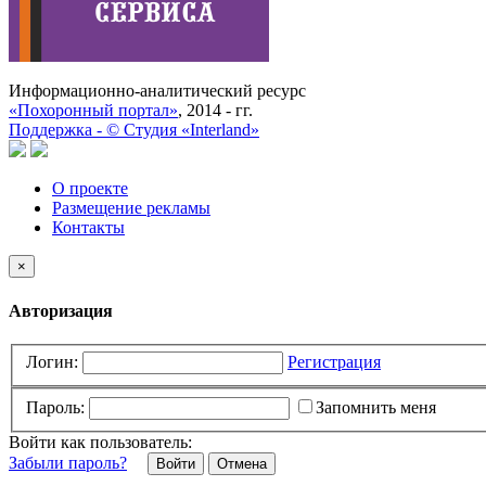
Информационно-аналитический ресурс
«Похоронный портал»
, 2014 - гг.
Поддержка -
©
Cтудия «Interland»
О проекте
Размещение рекламы
Контакты
×
Авторизация
Логин:
Регистрация
Пароль:
Запомнить меня
Войти как пользователь:
Забыли пароль?
Отмена