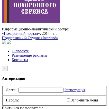
Информационно-аналитический ресурс
«Похоронный портал»
, 2014 - гг.
Поддержка -
©
Cтудия «Interland»
О проекте
Размещение рекламы
Контакты
×
Авторизация
Логин:
Регистрация
Пароль:
Запомнить меня
Войти как пользователь: