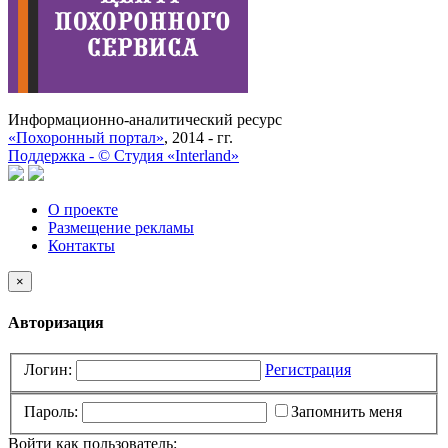
Информационно-аналитический ресурс
«Похоронный портал»
, 2014 - гг.
Поддержка -
©
Cтудия «Interland»
О проекте
Размещение рекламы
Контакты
×
Авторизация
Логин:
Регистрация
Пароль:
Запомнить меня
Войти как пользователь: