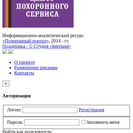
Информационно-аналитический ресурс
«Похоронный портал»
, 2014 - гг.
Поддержка -
©
Cтудия «Interland»
О проекте
Размещение рекламы
Контакты
×
Авторизация
Логин:
Регистрация
Пароль:
Запомнить меня
Войти как пользователь: