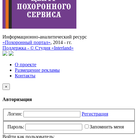
Информационно-аналитический ресурс
«Похоронный портал»
, 2014 - гг.
Поддержка -
©
Cтудия «Interland»
О проекте
Размещение рекламы
Контакты
×
Авторизация
Логин:
Регистрация
Пароль:
Запомнить меня
Войти как пользователь: