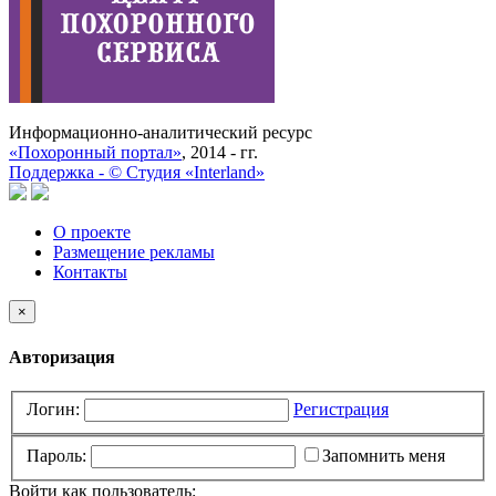
Информационно-аналитический ресурс
«Похоронный портал»
, 2014 - гг.
Поддержка -
©
Cтудия «Interland»
О проекте
Размещение рекламы
Контакты
×
Авторизация
Логин:
Регистрация
Пароль:
Запомнить меня
Войти как пользователь: