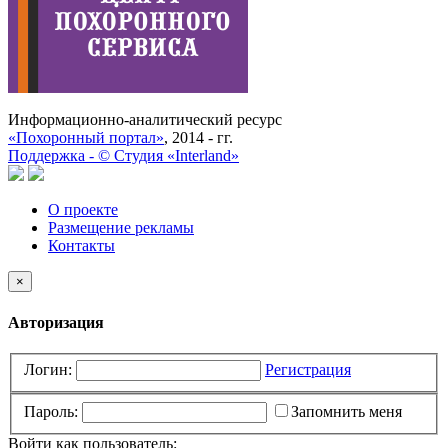
Информационно-аналитический ресурс
«Похоронный портал»
, 2014 - гг.
Поддержка -
©
Cтудия «Interland»
О проекте
Размещение рекламы
Контакты
×
Авторизация
Логин:
Регистрация
Пароль:
Запомнить меня
Войти как пользователь: