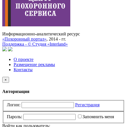
Информационно-аналитический ресурс
«Похоронный портал»
, 2014 - гг.
Поддержка -
©
Cтудия «Interland»
О проекте
Размещение рекламы
Контакты
×
Авторизация
Логин:
Регистрация
Пароль:
Запомнить меня
Войти как пользователь: