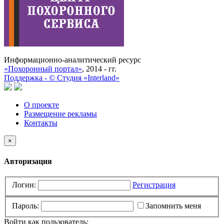
Информационно-аналитический ресурс
«Похоронный портал»
, 2014 - гг.
Поддержка -
©
Cтудия «Interland»
О проекте
Размещение рекламы
Контакты
×
Авторизация
Логин:
Регистрация
Пароль:
Запомнить меня
Войти как пользователь: