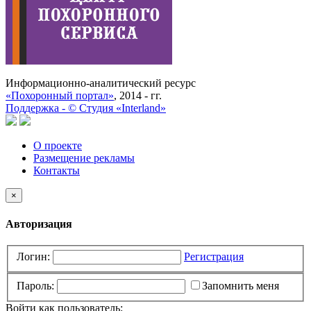
Информационно-аналитический ресурс
«Похоронный портал»
, 2014 - гг.
Поддержка -
©
Cтудия «Interland»
О проекте
Размещение рекламы
Контакты
×
Авторизация
Логин:
Регистрация
Пароль:
Запомнить меня
Войти как пользователь: