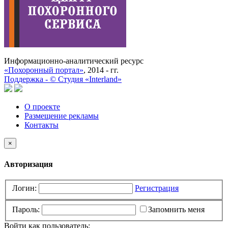
Информационно-аналитический ресурс
«Похоронный портал»
, 2014 - гг.
Поддержка -
©
Cтудия «Interland»
О проекте
Размещение рекламы
Контакты
×
Авторизация
Логин:
Регистрация
Пароль:
Запомнить меня
Войти как пользователь: