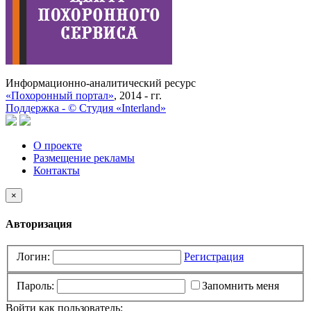
Информационно-аналитический ресурс
«Похоронный портал»
, 2014 - гг.
Поддержка -
©
Cтудия «Interland»
О проекте
Размещение рекламы
Контакты
×
Авторизация
Логин:
Регистрация
Пароль:
Запомнить меня
Войти как пользователь: