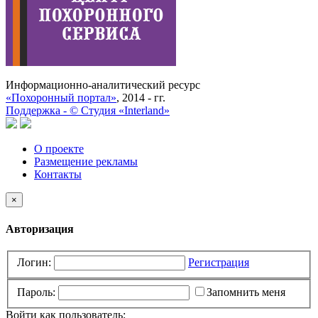
Информационно-аналитический ресурс
«Похоронный портал»
, 2014 - гг.
Поддержка -
©
Cтудия «Interland»
О проекте
Размещение рекламы
Контакты
×
Авторизация
Логин:
Регистрация
Пароль:
Запомнить меня
Войти как пользователь: