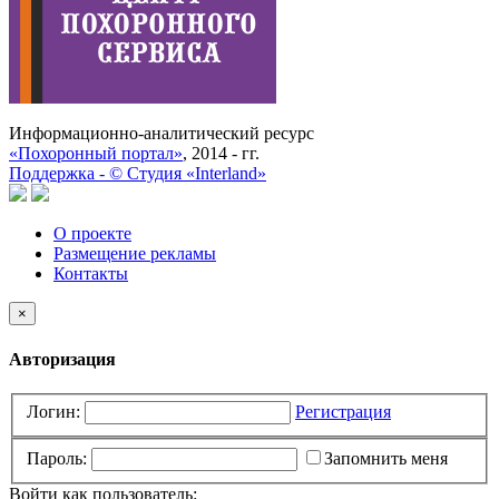
Информационно-аналитический ресурс
«Похоронный портал»
, 2014 - гг.
Поддержка -
©
Cтудия «Interland»
О проекте
Размещение рекламы
Контакты
×
Авторизация
Логин:
Регистрация
Пароль:
Запомнить меня
Войти как пользователь: