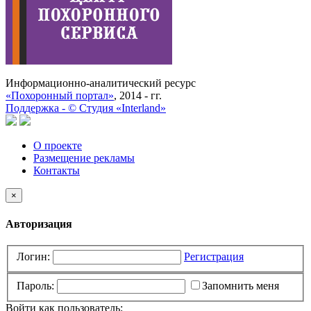
Информационно-аналитический ресурс
«Похоронный портал»
, 2014 - гг.
Поддержка -
©
Cтудия «Interland»
О проекте
Размещение рекламы
Контакты
×
Авторизация
Логин:
Регистрация
Пароль:
Запомнить меня
Войти как пользователь: