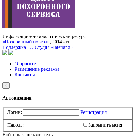
Информационно-аналитический ресурс
«Похоронный портал»
, 2014 - гг.
Поддержка -
©
Cтудия «Interland»
О проекте
Размещение рекламы
Контакты
×
Авторизация
Логин:
Регистрация
Пароль:
Запомнить меня
Войти как пользователь: