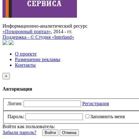
Информационно-аналитический ресурс
«Похоронный портал»
, 2014 - гг.
Поддержка -
©
Cтудия «Interland»
О проекте
Размещение рекламы
Контакты
×
Авторизация
Логин:
Регистрация
Пароль:
Запомнить меня
Войти как пользователь:
Забыли пароль?
Отмена