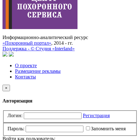
Информационно-аналитический ресурс
«Похоронный портал»
, 2014 - гг.
Поддержка -
©
Cтудия «Interland»
О проекте
Размещение рекламы
Контакты
×
Авторизация
Логин:
Регистрация
Пароль:
Запомнить меня
Войти как пользователь: