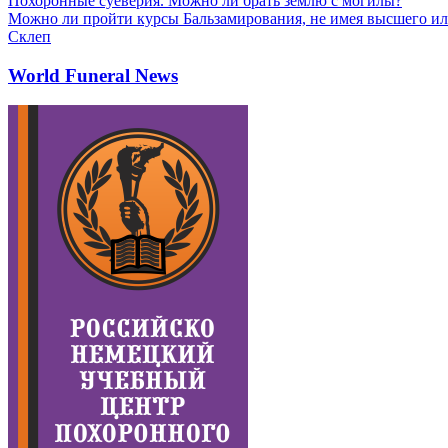
Похоронные суеверия. Можно ли брать землю с могилы?
Можно ли пройти курсы Бальзамирования, не имея высшего ил
Склеп
World Funeral News