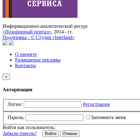
Информационно-аналитический ресурс
«Похоронный портал»
, 2014 - гг.
Поддержка -
©
Cтудия «Interland»
О проекте
Размещение рекламы
Контакты
×
Авторизация
Логин:
Регистрация
Пароль:
Запомнить меня
Войти как пользователь:
Забыли пароль?
Отмена