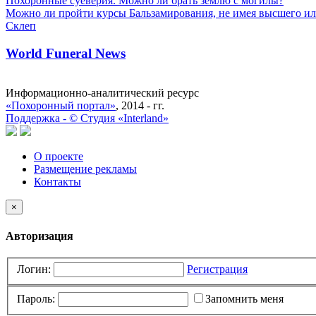
Похоронные суеверия. Можно ли брать землю с могилы?
Можно ли пройти курсы Бальзамирования, не имея высшего ил
Склеп
World Funeral News
Информационно-аналитический ресурс
«Похоронный портал»
, 2014 - гг.
Поддержка -
©
Cтудия «Interland»
О проекте
Размещение рекламы
Контакты
×
Авторизация
Логин:
Регистрация
Пароль:
Запомнить меня