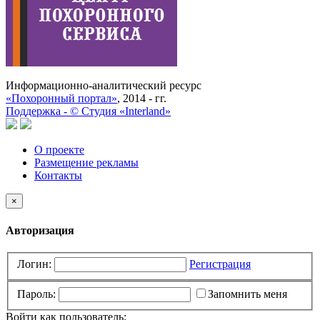
Информационно-аналитический ресурс
«Похоронный портал»
, 2014 - гг.
Поддержка -
©
Cтудия «Interland»
О проекте
Размещение рекламы
Контакты
×
Авторизация
Логин:
Регистрация
Пароль:
Запомнить меня
Войти как пользователь: