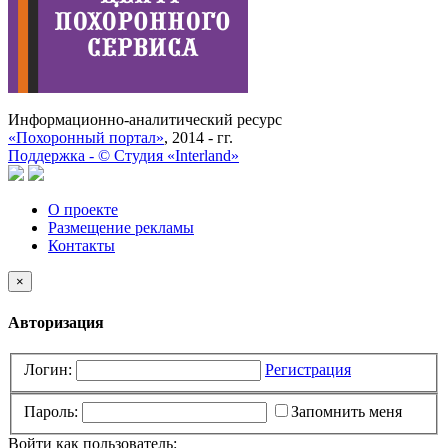
Информационно-аналитический ресурс
«Похоронный портал»
, 2014 - гг.
Поддержка -
©
Cтудия «Interland»
О проекте
Размещение рекламы
Контакты
×
Авторизация
Логин:
Регистрация
Пароль:
Запомнить меня
Войти как пользователь: