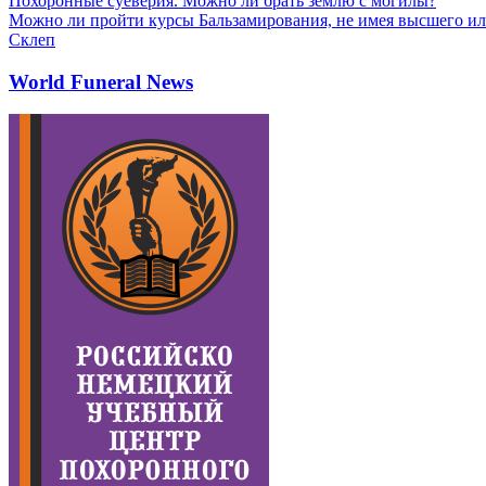
Похоронные суеверия. Можно ли брать землю с могилы?
Можно ли пройти курсы Бальзамирования, не имея высшего ил
Склеп
World Funeral News