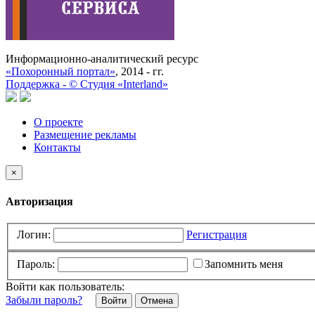
Информационно-аналитический ресурс
«Похоронный портал»
, 2014 - гг.
Поддержка -
©
Cтудия «Interland»
О проекте
Размещение рекламы
Контакты
×
Авторизация
Логин:
Регистрация
Пароль:
Запомнить меня
Войти как пользователь:
Забыли пароль?
Отмена