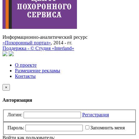
Информационно-аналитический ресурс
«Похоронный портал»
, 2014 - гг.
Поддержка -
©
Cтудия «Interland»
О проекте
Размещение рекламы
Контакты
×
Авторизация
Логин:
Регистрация
Пароль:
Запомнить меня
Войти как пользователь: