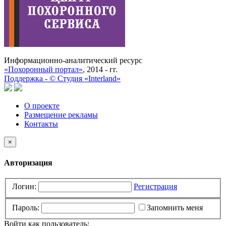
Информационно-аналитический ресурс
«Похоронный портал»
, 2014 - гг.
Поддержка -
©
Cтудия «Interland»
О проекте
Размещение рекламы
Контакты
×
Авторизация
Логин:
Регистрация
Пароль:
Запомнить меня
Войти как пользователь: