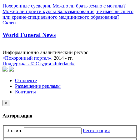
Похоронные суеверия. Можно ли брать землю с могилы?
Можно ли пройти курсы Бальзамирования, не имея высшего
или средне-специального медицинского образования?
Склеп
World Funeral News
Информационно-аналитический ресурс
«Похоронный портал»
, 2014 - гг.
Поддержка -
©
Cтудия «Interland»
О проекте
Размещение рекламы
Контакты
×
Авторизация
Логин:
Регистрация