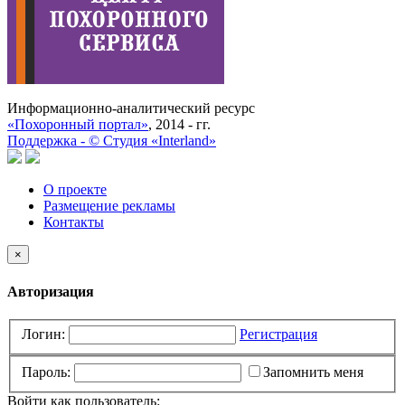
Информационно-аналитический ресурс
«Похоронный портал»
, 2014 - гг.
Поддержка -
©
Cтудия «Interland»
О проекте
Размещение рекламы
Контакты
×
Авторизация
Логин:
Регистрация
Пароль:
Запомнить меня
Войти как пользователь: