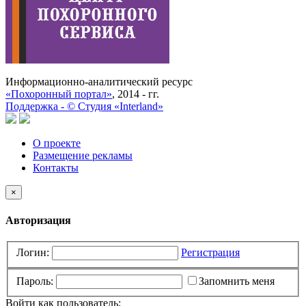
Информационно-аналитический ресурс
«Похоронный портал»
, 2014 - гг.
Поддержка -
©
Cтудия «Interland»
О проекте
Размещение рекламы
Контакты
×
Авторизация
Логин:
Регистрация
Пароль:
Запомнить меня
Войти как пользователь: