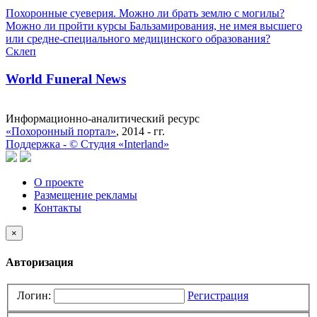
Похоронные суеверия. Можно ли брать землю с могилы?
Можно ли пройти курсы Бальзамирования, не имея высшего
или средне-специального медицинского образования?
Склеп
World Funeral News
Информационно-аналитический ресурс
«Похоронный портал»
, 2014 - гг.
Поддержка -
©
Cтудия «Interland»
О проекте
Размещение рекламы
Контакты
×
Авторизация
Логин:
Регистрация