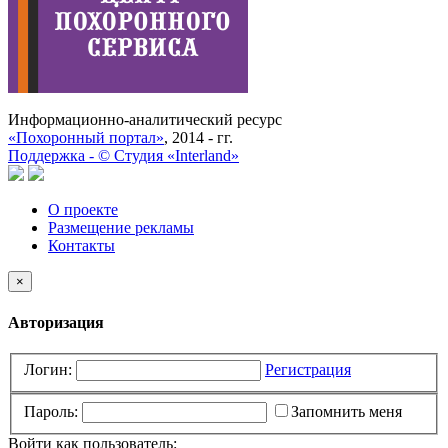
Информационно-аналитический ресурс
«Похоронный портал»
, 2014 - гг.
Поддержка -
©
Cтудия «Interland»
О проекте
Размещение рекламы
Контакты
×
Авторизация
Логин:
Регистрация
Пароль:
Запомнить меня
Войти как пользователь: